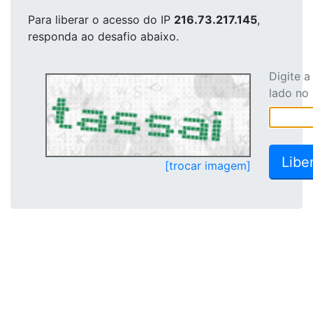
Para liberar o acesso
do IP
216.73.217.145
,
responda ao desafio abaixo.
Digite 
lado no
[trocar imagem]