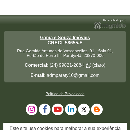
Gama e Souza Imóveis
CRECI: 58655-F
Rua Geraldo Antunes de Vasconcellos, 91 - Sala 01,
Portão de Ferro II
-
Paraty
/
RJ
,
23970-000
Comercial:
(24) 99821-2084
(claro)
E-mail:
admparaty10@gmail.com
Política de Privacidade
Este site usa cookies para melhorar a sua experiência