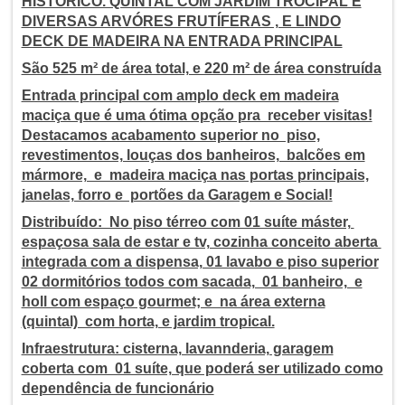
HISTÓRICO. QUINTAL COM JARDIM TROCIPAL E
DIVERSAS ARVÓRES FRUTÍFERAS , E LINDO
DECK DE MADEIRA NA ENTRADA PRINCIPAL
São 525 m² de área total, e 220 m² de área construída
Entrada principal com amplo deck em madeira
maciça que é uma ótima opção pra receber visitas!
Destacamos acabamento superior no piso,
revestimentos, louças dos banheiros, balcões em
mármore, e madeira maciça nas portas principais,
janelas, forro e portões da Garagem e Social!
Distribuído: No piso térreo com 01 suíte máster,
espaçosa sala de estar e tv, cozinha conceito aberta
integrada com a dispensa, 01 lavabo e piso superior
02 dormitórios todos com sacada, 01 banheiro, e
holl com espaço gourmet; e na área externa
(quintal) com horta, e jardim tropical.
Infraestrutura: cisterna, lavannderia, garagem
coberta com 01 suíte, que poderá ser utilizado como
dependência de funcionário