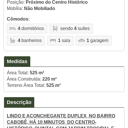
Posição:
Próximo do Centro Histórico
Mobília:
Não Mobiliado
Cômodos:
4
dormitórios
sendo
4
suítes
4
banheiros
1
sala
1
garagem
Medidas
Área Total:
525 m²
Área Construída:
220 m²
Terreno Área Total:
525 m²
Descrição
LINDO E ACONCHEGANTE DUPLEX NO BAIRRO
CABOBÊ, HÁ 10 MINUTOS DO CENTRO-