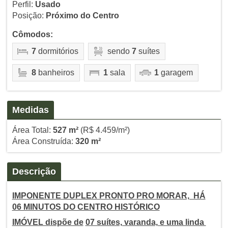
Perfil:
Usado
Posição:
Próximo do Centro
Cômodos:
7
dormitórios
sendo
7
suítes
8
banheiros
1
sala
1
garagem
Medidas
Área Total:
527 m²
(R$ 4.459/m²)
Área Construída:
320 m²
Descrição
IMPONENTE DUPLEX PRONTO PRO MORAR, HÁ
06 MINUTOS DO CENTRO HISTÓRICO
IMÓVEL dispõe de
07 suítes, varanda, e uma linda