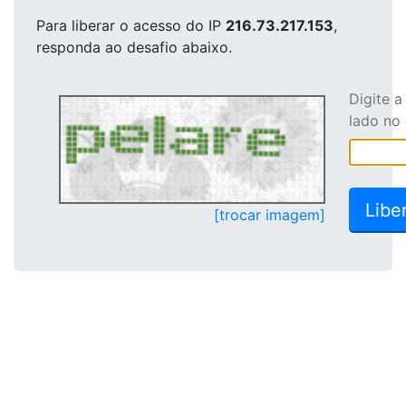
Para liberar o acesso
do IP
216.73.217.153
,
responda ao desafio abaixo.
Digite 
lado no
[trocar imagem]