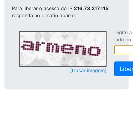
Para liberar o acesso
do IP
216.73.217.115
,
responda ao desafio abaixo.
Digite 
lado no
[trocar imagem]