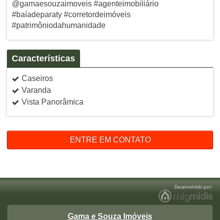
@gamaesouzaimoveis #agenteimobiliário
#baíadeparaty #corretordeimóveis
#patrimôniodahumanidade
Características
Caseiros
Varanda
Vista Panorâmica
ENTRE EM CONTATO
Gama e Souza Imóveis