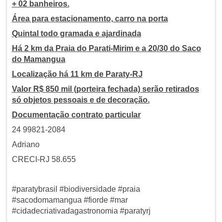
+ 02 banheiros.
Área para estacionamento, carro na porta
Quintal todo gramada e ajardinada
Há 2 km da Praia do Parati-Mirim e a 20/30 do Saco
do Mamangua
Localização há 11 km de Paraty-RJ
Valor R$ 850 mil (porteira fechada) serão retirados
só objetos pessoais e de decoração.
Documentação contrato particular
24 99821-2084
Adriano
CRECI-RJ 58.655
#paratybrasil #biodiversidade #praia
#sacodomamangua #fiorde #mar
#cidadecriativadagastronomia #paratyrj