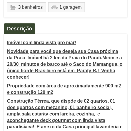
3
banheiros
1
garagem
Descrição
Imóvel com linda vista pro mar!
Novidade para você que deseja sua Casa próxima
da Praia. Imóvel há 2 km da Praia do Parati-Mirim e a
20/30 minutos de barco até o Saco do Mamangua, o
único fiorde Brasileiro está em Paraty-RJ. Venha
conhecer!
Propriedade com área de aproximadamente 900 m2
e construção 120 m2
Construção Térrea, que dispõe de 02 quartos, 01
dos quartos com mezanino, 01 banheiro social,
ampla sala estar/tv com lareira, cozinha, e
aconchegante deck gourmet com linda vista
paradisíaca! E anexo da Casa principal lavanderia e