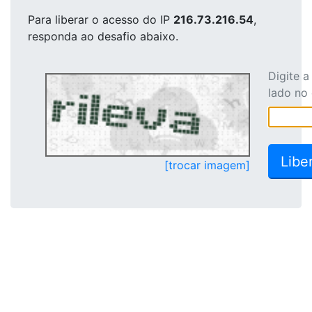
Para liberar o acesso
do IP
216.73.216.54
,
responda ao desafio abaixo.
Digite 
lado no
[trocar imagem]