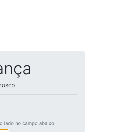
ança
nosco.
ao lado no campo abaixo