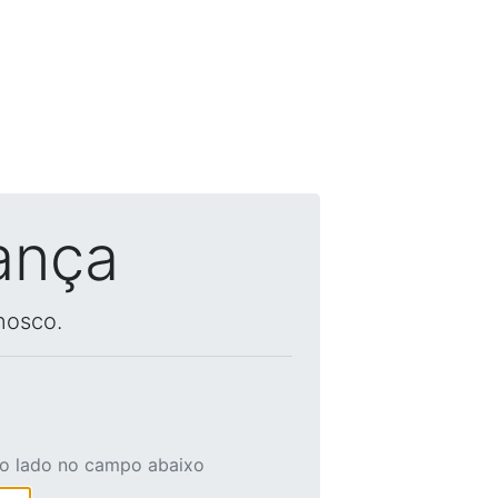
ança
nosco.
ao lado no campo abaixo