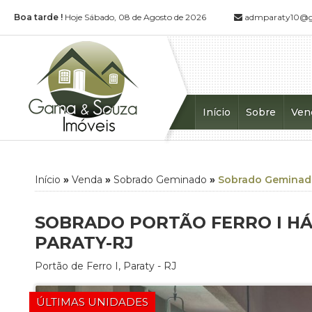
Boa tarde !
Hoje Sábado, 08 de Agosto de 2026
admparaty10@g
Início
Sobre
Ven
Apart
Área (
Casa (
Início
»
Venda
»
Sobrado Geminado
»
Sobrado Geminad
Casa 
Casa 
SOBRADO PORTÃO FERRO I HÁ
Casa 
PARATY-RJ
Casa
Portão de Ferro I
,
Paraty
-
RJ
Cháca
Chalé 
ÚLTIMAS UNIDADES
Fazen