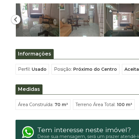
Informações
Perfil:
Usado
Posição:
Próximo do Centro
Aceit
Medidas
Área Construída:
70 m²
Terreno Área Total:
100 m²
Tem interesse neste imóvel?
Deixe sua mensagem, será um prazer atendê-l