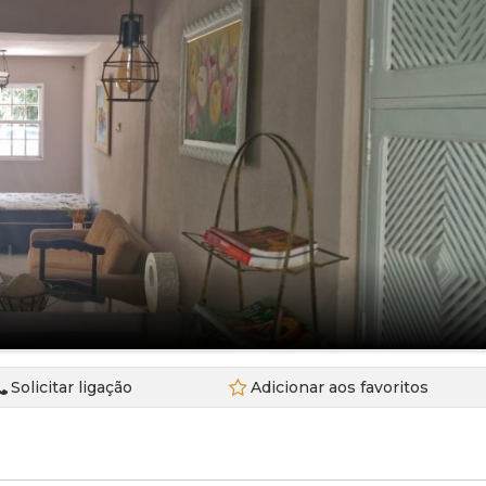
2)
)
14)
 Comercial (1)
da (5)
(2)
(13)
do (5)
ado em Condomínio (9)
do Geminado (12)
no (2)
Solicitar ligação
Adicionar aos favoritos