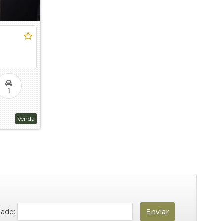
1
Venda
dade: