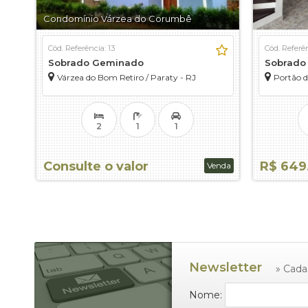
Condomínio Várzea do Corumbê
Cód. Referência: 13
Cód. Referên
Sobrado Geminado
Sobrado
Várzea do Bom Retiro / Paraty - RJ
Portão de
2
1
1
Consulte o valor
R$ 649
Venda
Newsletter
» Cada
Nome: