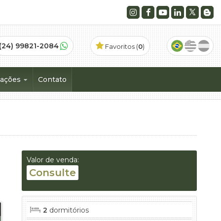
(24) 99821-2084
Favoritos (
0
)
mações
Contato
tos
Valor de venda:
Consulte
2
dormitórios