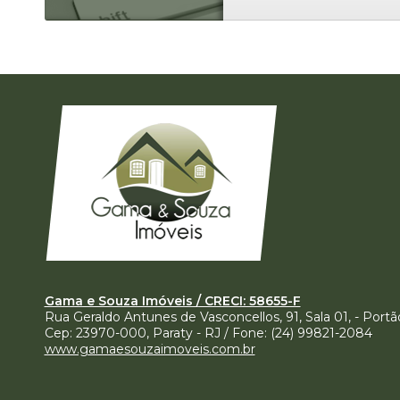
Gama e Souza Imóveis / CRECI: 58655-F
Rua Geraldo Antunes de Vasconcellos, 91, Sala 01, - Portã
Cep:
23970-000
,
Paraty
-
RJ
/ Fone:
(24) 99821-2084
www.gamaesouzaimoveis.com.br