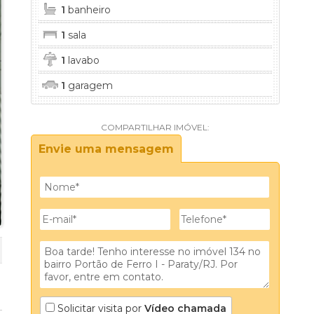
1
banheiro
1
sala
1
lavabo
1
garagem
COMPARTILHAR IMÓVEL:
Envie uma mensagem
Solicitar visita por
Vídeo chamada