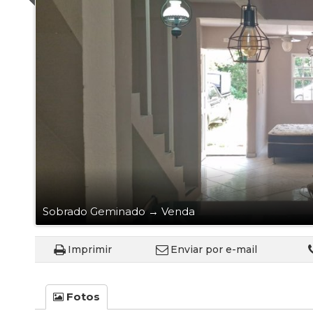
Flat (
Loft (1
Lote (
Ponto
Pousa
Rural 
Sítio 
Sobra
Sobr
Sobra
Terre
Sobrado Geminado
→
Venda
Imprimir
Enviar por e-mail
Fotos