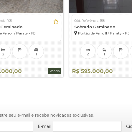
cia: 105
Cód. Referência: 158
 Geminado
Sobrado Geminado
 Ferro I / Paraty - RJ
Portão de Ferro II / Paraty - RJ
2
1
1
2
1
1
.000,00
R$ 595.000,00
Venda
stre seu e-mail e receba novidades exclusivas.
E-mail:
Ci