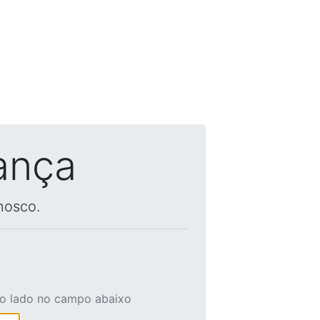
ança
nosco.
ao lado no campo abaixo